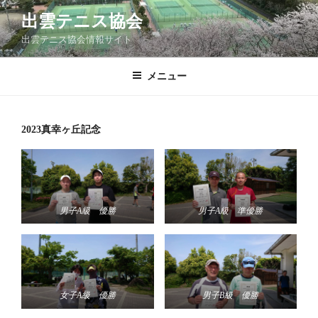
コ
出雲テニス協会
ン
出雲テニス協会情報サイト
テ
ン
ツ
メニュー
へ
ス
キ
2023真幸ヶ丘記念
ッ
プ
男子A級 優勝
男子A級 準優勝
女子A級 優勝
男子B級 優勝